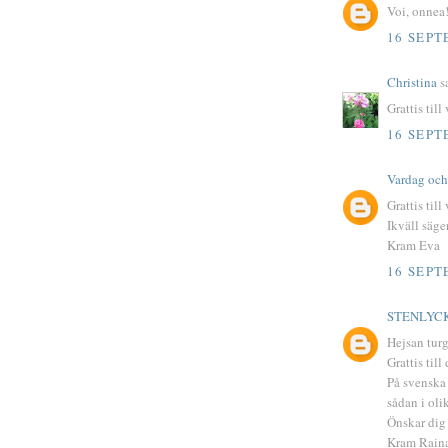
Voi, onnea!
16 SEPT
Christina
sa
Grattis till
16 SEPT
Vardag och 
Grattis til
Ikväll säger
Kram Eva
16 SEPT
STENLYC
Hejsan tu
Grattis til
På svenska 
sådan i oli
Önskar dig 
Kram Rain