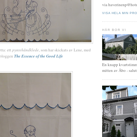
via haverinenp@hot
VISA HELA MIN PRO
HÄR BOR VI
tta: ett
pyntehåndklede
, som har skickats av Lene, med
a bloggen
The Essence of the Good Life
En knapp kvartstimm
mitten av Åbo - salut