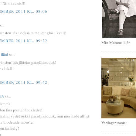
! Niin kaunis!!!
EMBER 2011 KL. 08:06
...
 vinsten! Ska också ta mej ett glas i kväll!
EMBER 2011 KL. 09:22
Min Mamma 4 år
flärd
sa...
l vinsten! En jättefin paradhandduk!
 vi skål!
EMBER 2011 KL. 09:42
KA
sa...
rgumma!
l den fina pyntehåndkledet!
kallar vi det också paradhandduk, min mor hade alltid
ka broderade mönster.
Vardagsrummet
en fin helg!
a