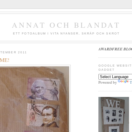
ANNAT OCH BLANDAT
ETT FOTOALBUM I VITA NYANSER, SKRÄP OCH SKROT
AWARDFREE BLO
PTEMBER 2011
 ME!
GOOGLE WEBSIT
GADGET
Powered by
T