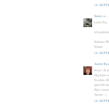
16 SEPT
Sanne
sa...
Liebe Pia,
ich gratuli
Schönes W
SAnne
16 SEPT
Anette Ry
Jisses! Är 
JAg hade e
Svedala. Ha
med allt mi
Njut vinste
Anette :-)
16 SEPT