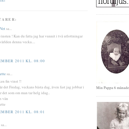
ÄNT
TARER:
 Vet
sa...
 vinsten ! Kan du fatta jag har vunnit i två utlottningar
världen denna vecka....
EMBER 2011 KL. 08:00
ette
sa...
ken fin vinst !!
 är det Fredag, veckans bästa dag, även fast jag jobbar i
Min Pappa 6 månade
r det som om man tar helg idag..
n vän
ette
EMBER 2011 KL. 08:01
sa...