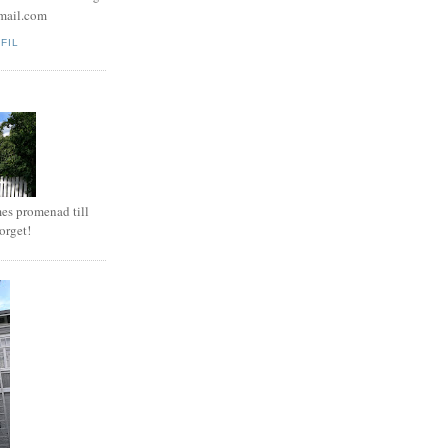
mail.com
FIL
es promenad till
orget!