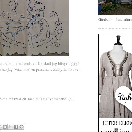
Gårdsidan, bastudörr
eter det: paradhanduk. Den skall jag hänga upp på
är har jag (=mamma) en paradhandukshylla, i köket.
kåål på kvällen, med ett glas "kornshake" (öl,