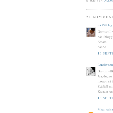
ETIKETTER:
ALLM
20 KOMMEN
Så Vitt Jag
Grattis till
här i blogg
Kraam
Sanne
16 SEPT
LantlivsAn
Grattis..vil
Jaa, du, nu
morron så ä
Skåååål mi
Kraaam An
16 SEPT
Maanvaiva