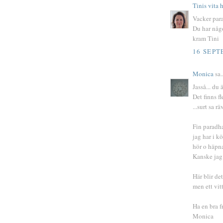
Tinis vita
Vacker par
Du har någo
kram Tini
16 SEPT
Monica
sa..
Jasså... du
Det finns fl
...surt sa räv
Fin paradha
jag har i k
hör o häpn
Kanske jag 
Här blir de
men ett vit
Ha en bra f
Monica