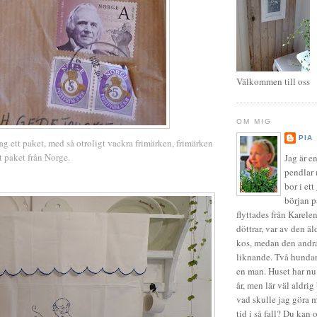
Välkommen till oss
OM MIG
PIA
ag ett paket, med så otroligt vackra frimärken, frimärken
tt paket från Norge.
Jag är e
pendlar
bor i et
början p
flyttades från Karelen
döttrar, var av den äl
kos, medan den andra
liknande. Två hundar
en man. Huset har nu 
år, men lär väl aldrig 
vad skulle jag göra m
tid i så fall? Du kan