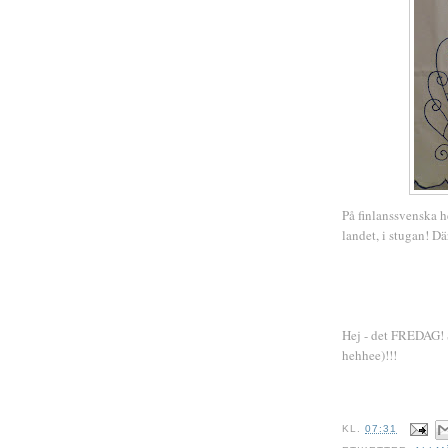
På finlanssvenska h
landet, i stugan! D
Hej - det FREDAG! S
hehhee)!!!
KL.
07:31