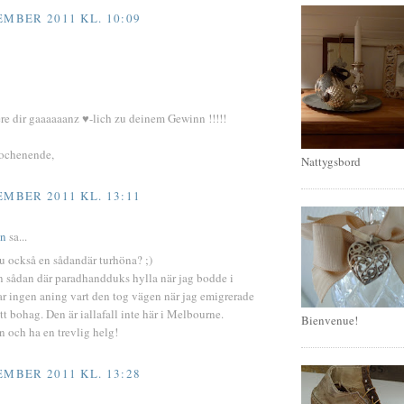
EMBER 2011 KL. 10:09
ere dir gaaaaaanz ♥-lich zu deinem Gewinn !!!!!
ochenende,
Nattygsbord
EMBER 2011 KL. 13:11
an
sa...
du också en sådandär turhöna? ;)
n sådan där paradhandduks hylla när jag bodde i
r ingen aning vart den tog vägen när jag emigrerade
tt bohag. Den är iallafall inte här i Melbourne.
Bienvenue!
n och ha en trevlig helg!
EMBER 2011 KL. 13:28