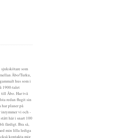
n sjukskötare som
 mellan Åbo/Turku,
t gammalt hus som i
å 1900-talet
 till Åbo. Har två
dsta redan flugit sin
 har planer på
 inrymmer vi och -
stått här i snart 100
bli färdigt. Bra så,
ed min lilla lediga
 också kontakta mig