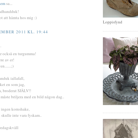
 hem
sa...
adhandduk!
t att hämta hos mig :)
Loppisfynd
EMBER 2011 KL. 19:44
.
 är också en turgumma!
ere av er!
en.......;)
nduk iallafall,
öket en som jag,
a, broderat SJÄLV!!
måste briljera med en bild någon dag..
t ingen kornshake,
t skulle inte vara fyskam..
redagskväll